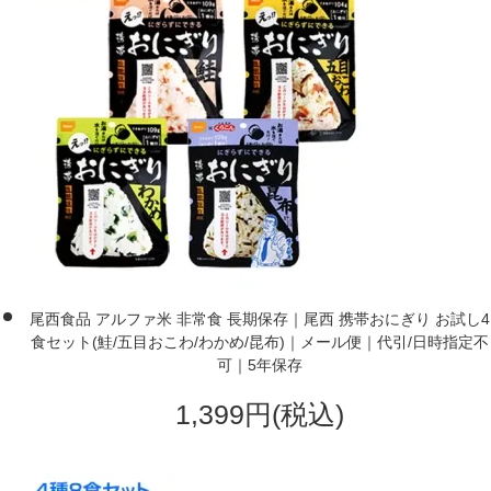
尾西食品 アルファ米 非常食 長期保存｜尾西 携帯おにぎり お試し4
食セット(鮭/五目おこわ/わかめ/昆布)｜メール便｜代引/日時指定不
可｜5年保存
1,399円(税込)