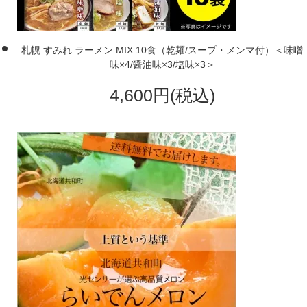
札幌 すみれ ラーメン MIX 10食（乾麺/スープ・メンマ付）＜味噌
味×4/醤油味×3/塩味×3＞
4,600円(税込)