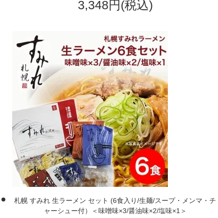
3,348円(税込)
札幌 すみれ 生ラーメン セット (6食入り/生麺/スープ・メンマ・チ
ャーシュー付）＜味噌味×3/醤油味×2/塩味×1＞