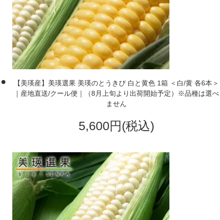
【美瑛産】美瑛選果 美瑛のとうきび 白と黄色 1箱 ＜白/黄 各6本＞
｜産地直送/クール便｜（8月上旬より出荷開始予定）※品種は選べ
ません
5,600円(税込)