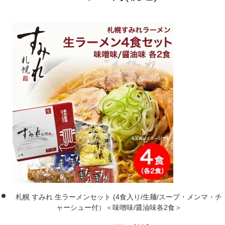
札幌 すみれ 生ラーメンセット (4食入り/生麺/スープ・メンマ・チ
ャーシュー付）＜味噌味/醤油味各2食＞