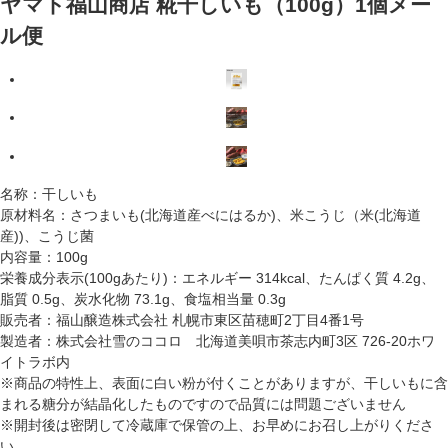
ヤマト福山商店 糀干しいも（100g）1個メー
ル便
名称：干しいも
原材料名：さつまいも(北海道産べにはるか)、米こうじ（米(北海道
産))、こうじ菌
内容量：100g
栄養成分表示(100gあたり)：エネルギー 314kcal、たんぱく質 4.2g、
脂質 0.5g、炭水化物 73.1g、食塩相当量 0.3g
販売者：福山醸造株式会社 札幌市東区苗穂町2丁目4番1号
製造者：株式会社雪のココロ 北海道美唄市茶志内町3区 726-20ホワ
イトラボ内
※商品の特性上、表面に白い粉が付くことがありますが、干しいもに含
まれる糖分が結晶化したものですので品質には問題ございません
※開封後は密閉して冷蔵庫で保管の上、お早めにお召し上がりくださ
い。