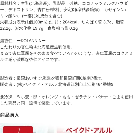
原材料名：生乳(北海道産)、乳製品、砂糖、ココナッツミルクパウダ
ー、デキストリン、杏仁粉/香料、安定剤(増粘多糖類)、カゼインNa、
リン酸Na、(一部に乳成分を含む)
栄養成分表示(1個100mlあたり)：204kcal、たんぱく質 3.7g、脂質
12.2g、炭水化物 19.7g、食塩相当量 0.1g
濃杏仁 ーKOI ANNINー
こだわりの杏仁粉＆北海道産生乳使用。
まるで杏仁豆腐をそのまま食べているかのような、杏仁豆腐のコクとミ
ルク感が濃厚な杏仁アイスです。
製造者：長沼あいす 北海道夕張郡長沼町西8線南7番地
販売者：(株)ベイクド・アルル 北海道江別市上江別464番地9
要冷凍 ※小麦・卵・オレンジ・もも・ゼラチン・バナナ・ごまを使用
した商品と同一設備で製造しています。
商品購入