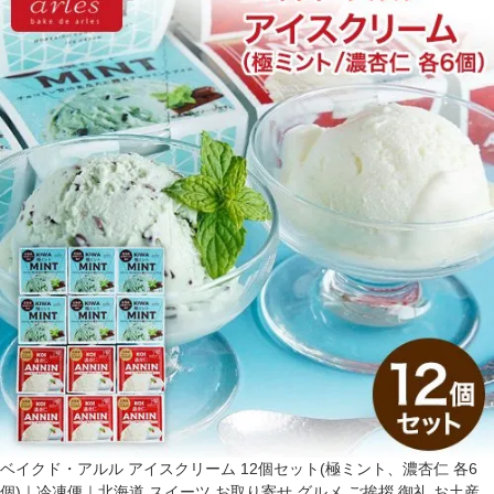
ベイクド・アルル アイスクリーム 12個セット(極ミント、濃杏仁 各6
個)｜冷凍便｜北海道 スイーツ お取り寄せ グルメ ご挨拶 御礼 お土産