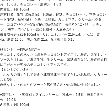
分：10.0％、チョコレート脂肪分：1.5％
内容量：1個 100ml
原材料名：生乳(北海道産)、乳製品、砂糖、チョコレート、準チョコレ
ート(砂糖、植物油脂、乳糖、全粉乳、カカオマス、クリームパウダ
ー、ココアパウダー)/安定剤(増粘多糖類)、着色料(ベニバナ、クチナ
シ)、香料、乳化剤、(一部に乳成分・大豆を含む)
栄養成分表示(1個100mlあたり)：エネルギー 215kcal、たんぱく質
4g、脂質 12.6g、炭水化物 21g、食塩相当量 0.1g
極ミント ーKIWA MINTー
チョコミン党のあなたに贈るチョコミントアイス！北海道北見産ミント
ソースをはじめ、北海道生乳、生クリーム、加糖練乳など北海道産原料
にこだわった究極のチョコミントアイスです。
【ミントのこだわり】
「ハッカの街」として栄えた北海道北見で育てられた北見産ハッカソー
スを使用。
自然なミントの香りがスーッと広がるさわやかな味に仕上げました。
●濃杏仁・・・種類別：アイスクリーム 乳成分：9.5％、無脂乳固形
分：10.0％
内容量：1個 100ml