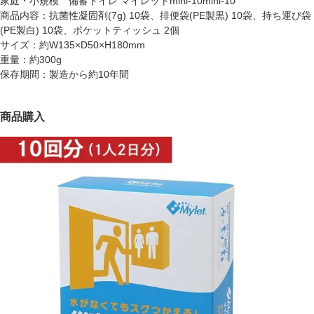
家庭・小規模 備蓄トイレ マイレットmini-10mini-10
商品内容：抗菌性凝固剤(7g) 10袋、排便袋(PE製黒) 10袋、持ち運び袋
(PE製白) 10袋、ポケットティッシュ 2個
サイズ：約W135×D50×H180mm
重量：約300g
保存期間：製造から約10年間
商品購入