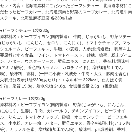
セット内容：北海道素材にこだわったビーフシチュー、北海道素材にこ
だわったビーフカレー、北海道鶏肉と野菜のスープカレー、北海道牛肉
ステーキ、北海道麻婆豆腐 各230g/1袋
●ビーフシチュー 1袋/230g
原材料名：ビーフブイヨン(国内製造)、牛肉、じゃがいも、野菜ソテー
(じゃがいも、にんじん、セロリ、にんにく)、トマトケチャップ、マッ
シュルーム、ビーフエキス、牛脂、小麦粉、人参(北海道産)、乳等を主
要原料とする食品、ワイン、トマトペースト、砂糖、糖蜜、粉末ブイヨ
ン、バター、ウスターソース、酵母エキス、にんにく、香辛料/調味料
(アミノ酸等)、着色料(カラメル、カロチノイド)、増粘剤(加工でん
粉)、酸味料、香料、(一部に小麦・乳成分・牛肉・大豆・豚肉を含む)
栄養成分表示(1袋/230gあたり)：エネルギー 322kcal、たんぱく質
9.7g、脂質 19.8g、炭水化物 24.8g、食塩相当量 2.3g (推定値)
●ビーフカレー 1袋/230g
原材料名：ビーフブイヨン(国内製造)、野菜(じゃがいも、にんじん、
にんにく、生姜)、牛肉、カレールウ、チキンブイヨン、ビーフオイ
ル、りんご、トマトケチャップ、砂糖、オニオンソテー、ビーフエキ
ス、小麦粉、カレー粉、バター、酵母エキス、香辛料/調味料(アミノ酸
等)、カラメル色素、増粘剤(加工でん粉)、酸味料、pH調整剤、香料、