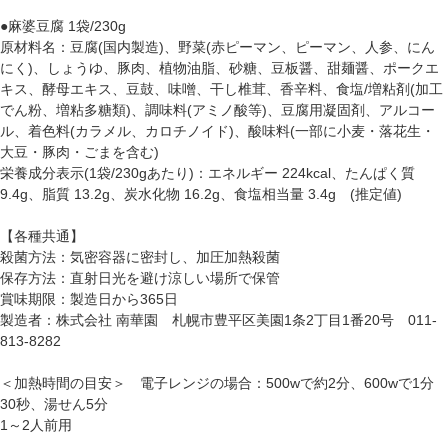
●麻婆豆腐 1袋/230g
原材料名：豆腐(国内製造)、野菜(赤ピーマン、ピーマン、人参、にん
にく)、しょうゆ、豚肉、植物油脂、砂糖、豆板醤、甜麺醤、ポークエ
キス、酵母エキス、豆鼓、味噌、干し椎茸、香辛料、食塩/増粘剤(加工
でん粉、増粘多糖類)、調味料(アミノ酸等)、豆腐用凝固剤、アルコー
ル、着色料(カラメル、カロチノイド)、酸味料(一部に小麦・落花生・
大豆・豚肉・ごまを含む)
栄養成分表示(1袋/230gあたり)：エネルギー 224kcal、たんぱく質
9.4g、脂質 13.2g、炭水化物 16.2g、食塩相当量 3.4g (推定値)
【各種共通】
殺菌方法：気密容器に密封し、加圧加熱殺菌
保存方法：直射日光を避け涼しい場所で保管
賞味期限：製造日から365日
製造者：株式会社 南華園 札幌市豊平区美園1条2丁目1番20号 011-
813-8282
＜加熱時間の目安＞ 電子レンジの場合：500wで約2分、600wで1分
30秒、湯せん5分
1～2人前用