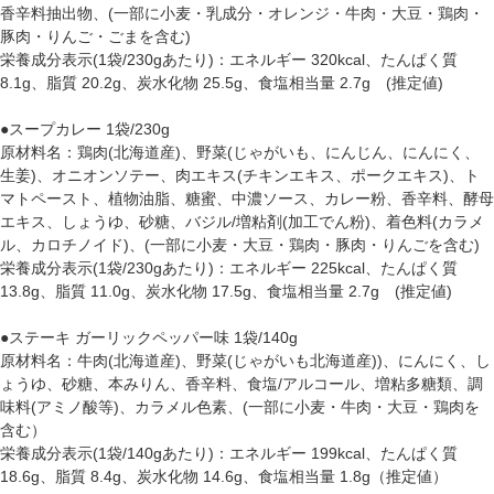
香辛料抽出物、(一部に小麦・乳成分・オレンジ・牛肉・大豆・鶏肉・
豚肉・りんご・ごまを含む)
栄養成分表示(1袋/230gあたり)：エネルギー 320kcal、たんぱく質
8.1g、脂質 20.2g、炭水化物 25.5g、食塩相当量 2.7g (推定値)
●スープカレー 1袋/230g
原材料名：鶏肉(北海道産)、野菜(じゃがいも、にんじん、にんにく、
生姜)、オニオンソテー、肉エキス(チキンエキス、ポークエキス)、ト
マトペースト、植物油脂、糖蜜、中濃ソース、カレー粉、香辛料、酵母
エキス、しょうゆ、砂糖、バジル/増粘剤(加工でん粉)、着色料(カラメ
ル、カロチノイド)、(一部に小麦・大豆・鶏肉・豚肉・りんごを含む)
栄養成分表示(1袋/230gあたり)：エネルギー 225kcal、たんぱく質
13.8g、脂質 11.0g、炭水化物 17.5g、食塩相当量 2.7g (推定値)
●ステーキ ガーリックペッパー味 1袋/140g
原材料名：牛肉(北海道産)、野菜(じゃがいも北海道産))、にんにく、し
ょうゆ、砂糖、本みりん、香辛料、食塩/アルコール、増粘多糖類、調
味料(アミノ酸等)、カラメル色素、(一部に小麦・牛肉・大豆・鶏肉を
含む）
栄養成分表示(1袋/140gあたり)：エネルギー 199kcal、たんぱく質
18.6g、脂質 8.4g、炭水化物 14.6g、食塩相当量 1.8g（推定値）