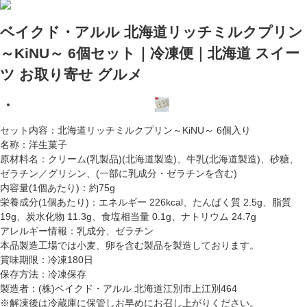
ベイクド・アルル 北海道リッチミルクプリン
～KiNU～ 6個セット｜冷凍便｜北海道 スイー
ツ お取り寄せ グルメ
セット内容：北海道リッチミルクプリン～KiNU～ 6個入り
名称：洋生菓子
原材料名：クリーム(乳製品)(北海道製造)、牛乳(北海道製造)、砂糖、
ゼラチン／グリシン、(一部に乳成分・ゼラチンを含む)
内容量(1個あたり)：約75g
栄養成分(1個あたり)：エネルギー 226kcal、たんぱく質 2.5g、脂質
19g、炭水化物 11.3g、食塩相当量 0.1g、ナトリウム 24.7g
アレルギー情報：乳成分、ゼラチン
本品製造工場では小麦、卵を含む製品を製造しております。
賞味期限：冷凍180日
保存方法：冷凍保存
製造者：(株)ベイクド・アルル 北海道江別市上江別464
※解凍後は冷蔵庫に保管しお早めにお召し上がりください。