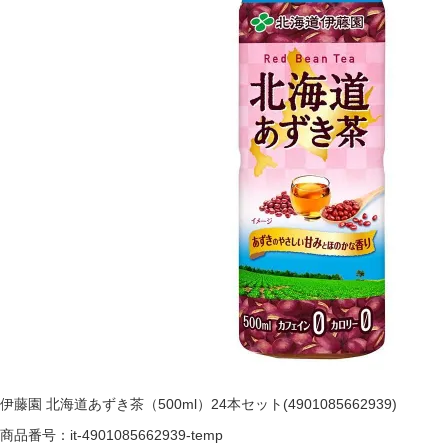
伊藤園 北海道あずき茶（500ml）24本セット(4901085662939)
商品番号：it-4901085662939-temp