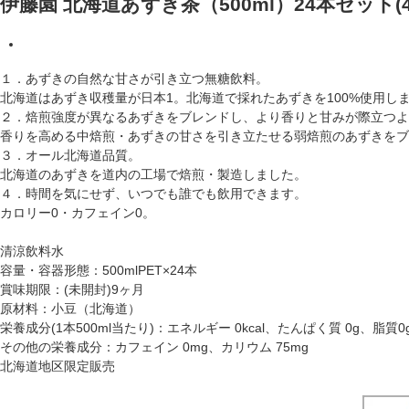
伊藤園 北海道あずき茶（500ml）24本セット(490
１．あずきの自然な甘さが引き立つ無糖飲料。
北海道はあずき収穫量が日本1。北海道で採れたあずきを100%使用し
２．焙煎強度が異なるあずきをブレンドし、より香りと甘みが際立つよ
香りを高める中焙煎・あずきの甘さを引き立たせる弱焙煎のあずきをブ
３．オール北海道品質。
北海道のあずきを道内の工場で焙煎・製造しました。
４．時間を気にせず、いつでも誰でも飲用できます。
カロリー0・カフェイン0。
清涼飲料水
容量・容器形態：500mlPET×24本
賞味期限：(未開封)9ヶ月
原材料：小豆（北海道）
栄養成分(1本500ml当たり)：エネルギー 0kcal、たんぱく質 0g、脂質0
その他の栄養成分：カフェイン 0mg、カリウム 75mg
北海道地区限定販売