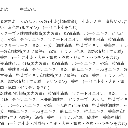
名称：干し中華めん
原材料名：＜めん＞小麦粉(小麦(北海道産))、小麦たん白、食塩/かんす
い、着色料(ルテイン)、(一部に小麦を含む)
＜スープ＞味噌味/味噌(国内製造)、動物油脂、ポークエキス、にんに
く、砂糖、チキンエキス、ソテードオニオン、香味食用油、植物油脂、
ウスターソース、食塩、生姜、調味油脂、野菜ブイヨン、香辛料、カレ
ー粉/調味料(アミノ酸等)、酒精、カラメル色素、増粘剤(加工でん粉)、
香料、(一部に小麦・大豆・鶏肉・豚肉・りんご・ゼラチンを含む)
醤油味/しょうゆ(国内製造)、動物油脂、ポークエキス、砂糖、植物油
脂、香味食用油、チキンエキス、食塩、酵母エキス、玉ねぎエキス、粉
末醤油、野菜ブイヨン/調味料(アミノ酸等)、酒精、香料、カラメル色
素、増粘剤(加工でん粉、キサンタン)、香料、(一部に小麦・大豆・鶏
肉・豚肉・ゼラチンを含む)
塩味/動物油脂(国内製造)、植物性油脂、ソテードオニオン、食塩、しょ
うゆ、チキンエキス、米発酵調味料、ガラスープ、みりん、野菜ブイヨ
ン、ポークハムエキス、砂糖、たん白自己消化物、野菜香味調味料、生
姜、鰹節エキス、玉ねぎエキス、酵母エキス、椎茸エキス、香辛料/調
味料(アミノ酸等)、酒精、香料、カラメル色素、酸味料、香辛料抽出
物、(一部に小麦・乳成分・ごま・大豆・鶏肉・豚肉・ゼラチンを含む)