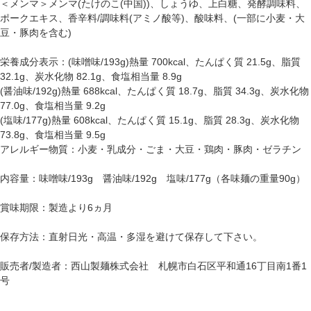
＜メンマ＞メンマ(たけのこ(中国))、しょうゆ、上白糖、発酵調味料、
ポークエキス、香辛料/調味料(アミノ酸等)、酸味料、(一部に小麦・大
豆・豚肉を含む)
栄養成分表示：(味噌味/193g)熱量 700kcal、たんぱく質 21.5g、脂質
32.1g、炭水化物 82.1g、食塩相当量 8.9g
(醤油味/192g)熱量 688kcal、たんぱく質 18.7g、脂質 34.3g、炭水化物
77.0g、食塩相当量 9.2g
(塩味/177g)熱量 608kcal、たんぱく質 15.1g、脂質 28.3g、炭水化物
73.8g、食塩相当量 9.5g
アレルギー物質：小麦・乳成分・ごま・大豆・鶏肉・豚肉・ゼラチン
内容量：味噌味/193g 醤油味/192g 塩味/177g（各味麺の重量90g）
賞味期限：製造より6ヵ月
保存方法：直射日光・高温・多湿を避けて保存して下さい。
販売者/製造者：西山製麺株式会社 札幌市白石区平和通16丁目南1番1
号