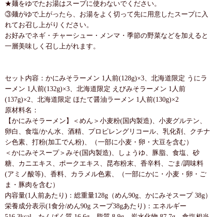
★麺をゆでたお湯はスープに使わないでください。
③麺がゆで上がったら、お湯をよく切って先に用意したスープに入
れてお召し上がりください。
お好みでネギ・チャーシュー・メンマ・季節の野菜などを加えると
一層美味しく召し上がれます。
セット内容：かにみそラーメン 1人前(128g)×3、北海道限定 うにラ
ーメン 1人前(132g)×3、北海道限定 えびみそラーメン 1人前
(137g)×2、北海道限定 ほたて醤油ラーメン 1人前(130g)×2
原材料名：
【かにみそラーメン】＜めん＞小麦粉(国内製造)、小麦グルテン、
卵白、食塩/かん水、酒精、プロピレングリコール、乳化剤、クチナ
シ色素、打粉(加工でん粉)、（一部に小麦・卵・大豆を含む）
＜かにみそスープ＞みそ(国内製造)、しょうゆ、豚脂、食塩、砂
糖、カニエキス、ポークエキス、昆布粉末、香辛料、ごま/調味料
(アミノ酸等)、香料、カラメル色素、（一部にかに・小麦・卵・ご
ま・豚肉を含む）
内容量(1人前あたり)：総重量128g（めん90g、かにみそスープ 38g）
栄養成分表示(1食分/めん90g スープ38gあたり)：エネルギー
516.3kcal、たんぱく質 16.6g、脂質 8.9g、炭水化物 87.7g、食塩相当