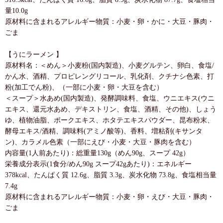
量10.0g
原材料に含まれるアレルギー物質：小麦・卵・かに・大豆・豚肉・
ごま
【うにラーメン 】
原材料名：＜めん＞小麦粉(国内製造)、小麦グルテン、卵白、食塩/
かん水、酒精、プロピレングリコール、乳化剤、クチナシ色素、打
粉(加工でん粉)、（一部に小麦・卵・大豆を含む）
＜スープ＞水あめ(国内製造)、発酵調味料、食塩、ウニエキス(ウニ
エキス、還元水あめ、デキストリン、食塩、酒精、その他)、しょう
ゆ、植物油脂、ポークエキス、ホタテエキスパウダー、昆布粉末、
酵母エキス/酒精、調味料(アミノ酸等)、香料、増粘剤(キサンタ
ン)、カラメル色素（一部にえび・小麦・大豆・豚肉を含む）
内容量(1人前あたり)：総重量130g（めん90g、スープ 42g）
栄養成分表示(1食分/めん90g スープ42gあたり)：エネルギー
378kcal、たんぱく質 12.6g、脂質 3.3g、炭水化物 73.8g、食塩相当量
7.4g
原材料に含まれるアレルギー物質：小麦・卵・えび・大豆・豚肉・
ごま