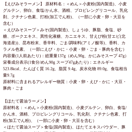
【えびみそラーメン】 原材料名：＜めん＞小麦粉(国内製造)、小麦
グルテン、卵白、食塩/かん水、酒精、プロピレングリコール、乳化
剤、クチナシ色素、打粉(加工でん粉)、（一部に小麦・卵・大豆を
含む）
＜えびみそスープ＞みそ(国内製造)、しょうゆ、豚脂、食塩、砂
糖、ポークエキス、異性化液糖、カニエキス、甘えび粉(甘エビ(北
海道産))、昆布粉末、香辛料、ごま/調味料(アミノ酸等)、香料、カ
ラメル色素、（一部にえび・かに・小麦・卵・ごま・豚肉を含む）
内容量(1人前あたり)：総重量137g（めん90g、かにみそスープ 47g）
栄養成分表示(1食分/めん90g スープ47gあたり)：エネルギー
523.8kcal、たんぱく質 16.2g、脂質 9.4g、炭水化物 89.0g、食塩相当
量9.7g
原材料に含まれるアレルギー物質：小麦・卵・えび・かに・大豆・
豚肉・ごま
【ほたて醤油ラーメン】
原材料名：＜めん＞小麦粉(国内製造)、小麦グルテン、卵白、食塩/
かん水、酒精、プロピレングリコール、乳化剤、クチナシ色素、打
粉(加工でん粉)、（一部に小麦・卵・大豆を含む）
＜ほたて醤油スープ＞食塩(国内製造)、ほたてエキスパウダー、豚