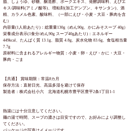
脂、しょうゆ、砂糖、醸造酢、ポークエキス、発酵調味料、えびエ
キス/調味料(アミノ酸等)、増粘剤(加工デンプン、キサンタン)、酒
精、カラメル色素、酸味料、（一部にえび・小麦・大豆・豚肉を含
む）
内容量(1人前あたり)：総重量130g（めん90g、かにみそスープ 40g）
栄養成分表示(1食分/めん90g スープ40gあたり)：エネルギー
449kcal、たんぱく質 13.1g、脂質 4.8g、炭水化物 83.6g、食塩相当量
7.7g
原材料に含まれるアレルギー物質：小麦・卵・えび・かに・大豆・
豚肉・ごま
【共通】 賞味期限：常温8カ月
保存方法：直射日光、高温多湿を避けて保存
製造者：株式会社小六 北海道札幌市豊平区豊平2条1丁目1-1
熱湯には十分注意してください。
麺の湯で時間、スープの濃さは目安ですので、お好みにより調整し
てください。
パッケージの写真はイメージです