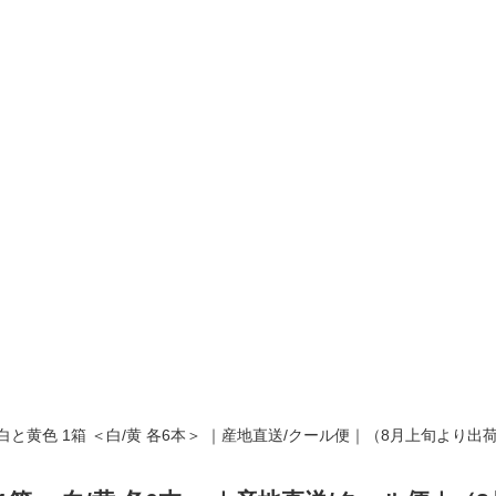
白と黄色 1箱 ＜白/黄 各6本＞ ｜産地直送/クール便｜（8月上旬より