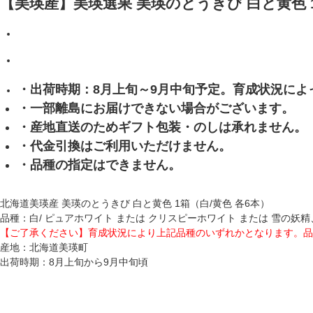
【美瑛産】美瑛選果 美瑛のとうきび 白と黄色 
・出荷時期：8月上旬～9月中旬予定。育成状況に
・一部離島にお届けできない場合がございます。
・産地直送のためギフト包装・のしは承れません。
・代金引換はご利用いただけません。
・品種の指定はできません。
北海道美瑛産 美瑛のとうきび 白と黄色 1箱（白/黄色 各6本）
品種：白/ ピュアホワイト または クリスピーホワイト または 雪の妖
【ご了承ください】育成状況により上記品種のいずれかとなります。品
産地：北海道美瑛町
出荷時期：8月上旬から9月中旬頃