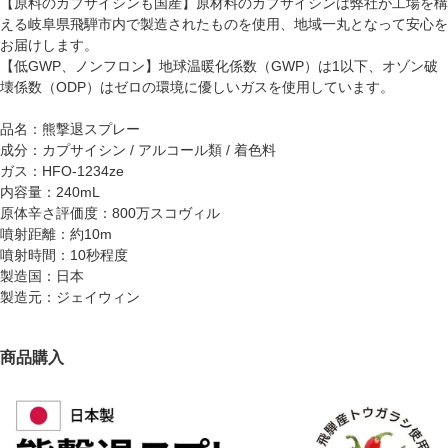
【原料のカプサイシンも国産】原材料のカプサイシンは弊社が工場を構
える岐阜県飛騨市内で製造されたものを使用、地域一丸となって安心を
お届けします。
【低GWP、ノンフロン】地球温暖化係数（GWP）は1以下、オゾン破
壊係数（ODP）はゼロの環境に優しいガスを使用しています。
品名：熊撃退スプレー
成分：カプサイシン / アルコール類 / 着色料
ガス：HFO-1234ze
内容量：240mL
原体辛さ評価度：800万スコヴィル
噴射距離：約10m
噴射時間：10秒程度
製造国：日本
製造元：ジェイウィン
商品購入