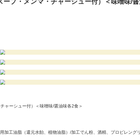
麺/スープ・メンマ・チャーシュー付）＜味噌味/醤
・チャーシュー付）＜味噌味/醤油味各2食＞
用加工油脂（還元水飴、植物油脂）/加工でん粉、酒精、プロピレングリ