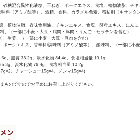
ス、砂糖混合異性化液糖、玉ねぎ、ポークエキス、食塩、植物油脂、チ
調味料（アミノ酸等）、酒精、香料、カラメル色素、増粘剤（キサンタ
砂糖、植物油脂、香味食用油、チキンエキス、食塩、酵母エキス、にんに
料、（一部に小麦・大豆・鶏肉・豚肉・りんご・ゼラチンを含む）
にく、生姜、（一部に小麦・大豆・豚肉を含む）
料、ポークエキス、香辛料/調味料（アミノ酸等）、酸味料、（一部に小
g、脂質 33.2g、炭水化物 84.4g、食塩相当量 10.1g
5.3g、炭水化物 79.4g、食塩相当量 10.2g
g×2、チャーシュー15g×4、メンマ15g×4)
まものですのでお早めにお召し上がりください。