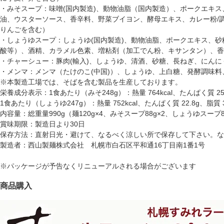
・みそスープ：味噌(国内製造)、動物油脂（国内製造）、ポークエキ
油、ウスターソース、香辛料、野菜ブイヨン、酵母エキス、カレー粉/
りんごを含む）
・しょうゆスープ：しょうゆ(国内製造)、動物油脂、ポークエキス、
酸等）、酒精、カラメル色素、増粘剤（加工でん粉、キサンタン）、香
・チャーシュー：豚肉(輸入)、しょうゆ、清酒、砂糖、長ねぎ、にん
・メンマ：メンマ（たけのこ(中国)）、しょうゆ、上白糖、発酵調味
※本製造工場では、そばを含む製品を生産しております。
栄養成分表示：1食あたり（みそ248g）：熱量 764kcal、たんぱく質 25.6
1食あたり（しょうゆ247g）：熱量 752kcal、たんぱく質 22.8g、脂質 3
内容量：総重量990g（麺120g×4、みそスープ88g×2、しょうゆスープ87
賞味期限：製造日より30日
保存方法：直射日光・避けて、なるべく涼しい所で保存して下さい。な
製造者：西山製麺株式会社 札幌市白石区平和通16丁目南1番1号
※パッケージが予告なくリニューアルされる場合がございます
商品購入