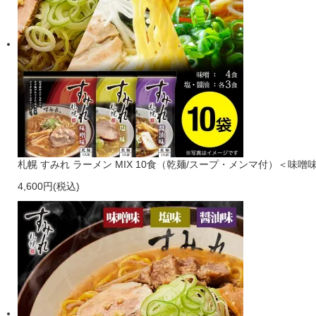
札幌 すみれ ラーメン MIX 10食（乾麺/スープ・メンマ付）＜味噌味×
4,600円(税込)