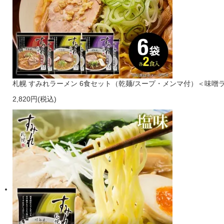
札幌 すみれラーメン 6食セット（乾麺/スープ・メンマ付）＜味噌ラ
2,820円(税込)