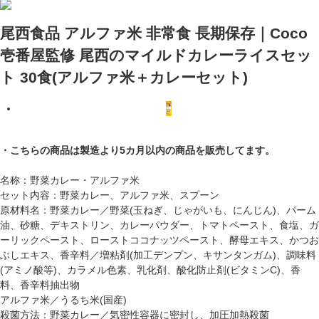
尾西食品 アルファ米 非常食 長期保存｜Coco
壱番屋監修 尾西のマイルドカレーライスセッ
ト 30食(アルファ米＋カレーセット)
・こちらの商品は製造より5カ月以内の商品を販売してます。
名称：野菜カレー・アルファ米
セット内容：野菜カレー、アルファ米、スプーン
原材料名：野菜カレー／野菜(玉ねぎ、じゃがいも、にんじん)、パーム
油、砂糖、デキストリン、カレーパウダー、トマトペースト、食塩、ガ
ーリックペースト、ローストココナッツペースト、酵母エキス、かつお
ぶしエキス、香辛料／増粘剤(加工デンプン、キサンタンガム)、調味料
(アミノ酸等)、カラメル色素、乳化剤、酸化防止剤(ビタミンC)、香
料、香辛料抽出物
アルファ米／うるち米(国産)
殺菌方法：野菜カレー／気密性容器に密封し、加圧加熱殺菌