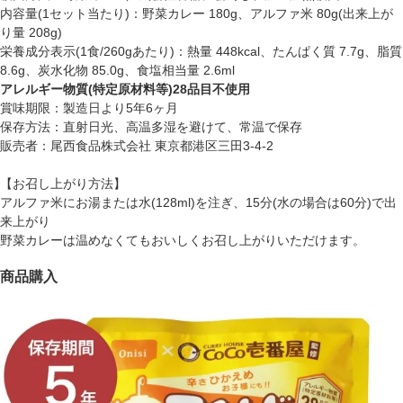
内容量(1セット当たり)：野菜カレー 180g、アルファ米 80g(出来上が
り量 208g)
栄養成分表示(1食/260gあたり)：熱量 448kcal、たんぱく質 7.7g、脂質
8.6g、炭水化物 85.0g、食塩相当量 2.6ml
アレルギー物質(特定原材料等)28品目不使用
賞味期限：製造日より5年6ヶ月
保存方法：直射日光、高温多湿を避けて、常温で保存
販売者：尾西食品株式会社 東京都港区三田3-4-2
【お召し上がり方法】
アルファ米にお湯または水(128ml)を注ぎ、15分(水の場合は60分)で出
来上がり
野菜カレーは温めなくてもおいしくお召し上がりいただけます。
商品購入