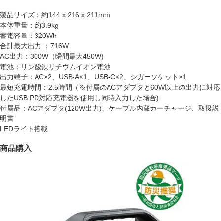
製品サイズ：約144 x 216 x 211mm
本体重量：約3.9kg
蓄電容量：320Wh
合計最大出力 ：716W
AC出力：300W（瞬間最大450W)
電池：リン酸鉄リチウムイオン電池
出力端子：AC×2、USB-A×1、USB-C×2、シガーソケット×1
最短充電時間：2.5時間（※付属のACアダプタと60W以上の出力に対応
したUSB PD対応充電器を使用し同時入力した場合)
付属品：ACアダプタ(120W出力)、ケーブル内蔵カーチャージ、取扱説
明書
LEDライト搭載
商品購入