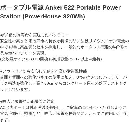
ポータブル電源 Anker 522 Portable Power
Station (PowerHouse 320Wh)
●約6倍の長寿命を実現したバッテリー
安全性の高さと電池寿命の長さが特徴のリン酸鉄リチウムイオン電池の
中でも特に高品質なセルを採用し、一般的なポータブル電源の約6倍の
長寿命バッテリーを実現。
(充放電サイクル3,000回後も初期容量の80%以上を維持)
●アウトドアでも安心して使える高い耐衝撃性能
前面と背面への強化パネルの使用に加え、8つの角およびバッテリーパ
ック構造を強化し、高さ50cmからコンクリート床への落下テストもク
リアしています。
●幅広い家電やUSB機器に対応
AC出力ポートは純正弦波を採用し、ご家庭のコンセントと同じように
電気毛布や、照明など、幅広い家電を長時間にわたってご使用いただけ
ます。