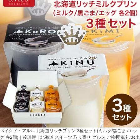
ベイクド・アルル 北海道リッチプリン 3種セット(ミルク/黒ごま /エッ
グ 各2個)｜冷凍便｜北海道 スイーツ 取り寄せ グルメ ご挨拶 御礼 お土