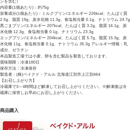
ンを含む）
内容量(1個あたり)：約75g
栄養成分(1個あたり)：ミルクプリン/エネルギー 226kcal、たんぱく質
2.5g、脂質 19g、炭水化物 11.3g、食塩相当量 0.1g、ナトリウム 24.7g
黒ごまプリン/エネルギー 207kcal、たんぱく質 3.2g、脂質 16.1g、炭
水化物 12.3g、食塩相当量 0.1g、ナトリウム 23.3g
エッグプリン/エネルギー 204kcal、たんぱく質 5.7g、脂質 15.3g、炭
水化物 11g、食塩相当量 0.1g、ナトリウム 35.3g アレルギー情報：乳
成分、ゼラチン
本品製造工場では小麦、卵を含む製品を製造しております。
賞味期限：冷凍180日
保存方法：冷凍保存
製造者：(株)ベイクド・アルル 北海道江別市上江別464
【お召し上がり方】
冷蔵庫で3～4時間ほど解凍してお召し上がりください。※解凍後は冷
蔵庫に保管しお早めにお召し上がりください。
商品購入