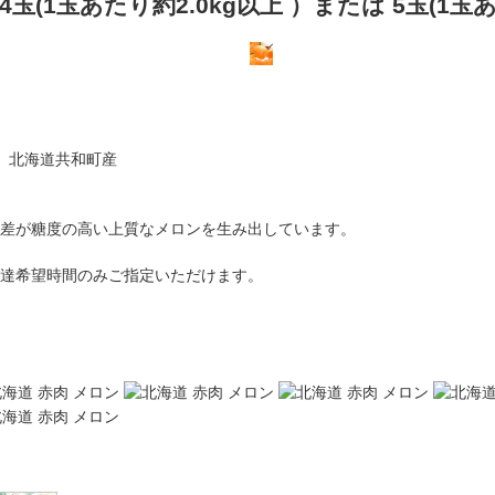
玉(1玉あたり約2.0kg以上 ）または 5玉(1玉あ
上 北海道共和町産
差が糖度の高い上質なメロンを生み出しています。
配達希望時間のみご指定いただけます。