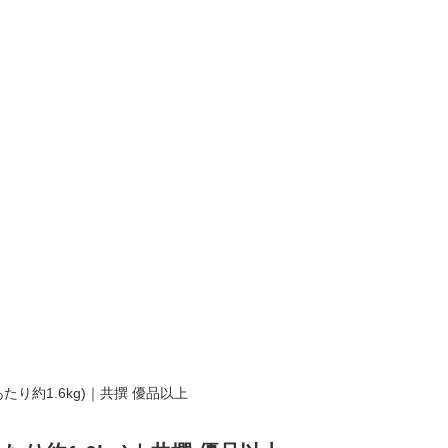
あたり約1.6kg)｜共撰 優品以上