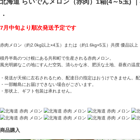
北海道 らいでんメロン（赤肉）1箱(4～5玉) ｜4
7月中旬より順次発送予定です
赤肉メロン（約2.0kg以上×4玉）または（約1.6kg×5玉）共撰 優品以
積丹半島のつけ根にある共和町で生産される赤肉メロン。
風光明媚なこの地にすんだ空気、清らかな水、肥沃な土地、昼夜の温度
・発送が天候に左右されるため、配達日の指定はおうけできません。
・一部離島にお届けできない場合がございます。
・形状上、ギフト包装は承れません。
商品購入