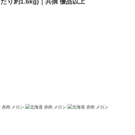
たり約1.6kg)｜共撰 優品以上